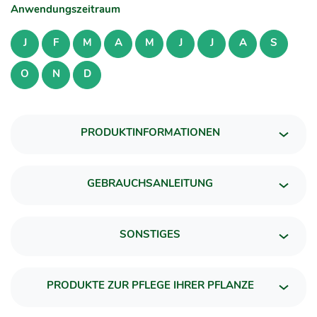
Anwendungszeitraum
J
F
M
A
M
J
J
A
S
O
N
D
PRODUKTINFORMATIONEN
GEBRAUCHSANLEITUNG
SONSTIGES
PRODUKTE ZUR PFLEGE IHRER PFLANZE