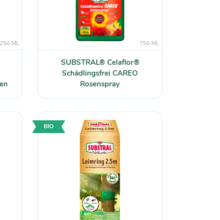
250 ML
750 ML
SUBSTRAL® Celaflor®
Schädlingsfrei CAREO
zen
Rosenspray
BIO