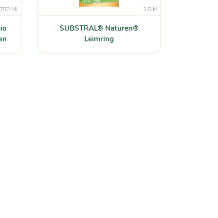
750 ML
2,5 M
io
SUBSTRAL® Naturen®
en
Leimring