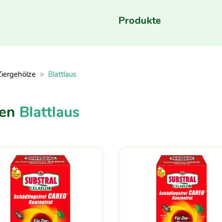
Produkte
Ziergehölze
Blattlaus
gen
Blattlaus